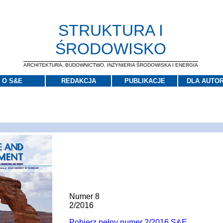
STRUKTURA I
ŚRODOWISKO
ARCHITEKTURA, BUDOWNICTWO, INŻYNIERIA ŚRODOWISKA I ENERGIA
O S&E
REDAKCJA
PUBLIKACJE
DLA AUTO
Numer 8
2/2016
Pobierz pełny numer 2/2016 S&E